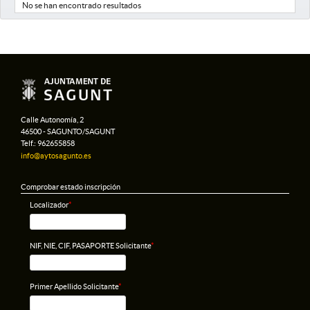
No se han encontrado resultados
Calle Autonomía, 2
46500 - SAGUNTO/SAGUNT
Telf.: 962655858
info@aytosagunto.es
Comprobar estado inscripción
Localizador
*
NIF, NIE, CIF, PASAPORTE Solicitante
*
Primer Apellido Solicitante
*